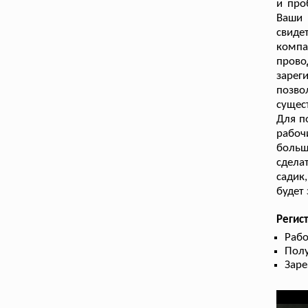
и про
Ваши 
свиде
компа
прово
зарег
позво
сущес
Для п
рабоч
больш
сдела
садик
будет
Регис
Рабо
Полу
Заре