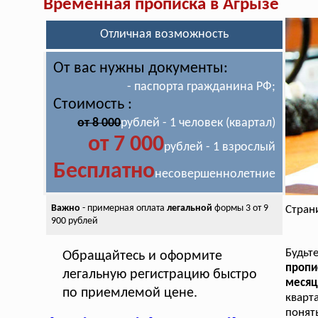
Временная прописка в Агрызе
Отличная возможность
От вас нужны документы:
- паспорта гражданина РФ;
Стоимость :
от 8 000
рублей - 1 человек (квартал)
от 7 000
рублей - 1 взрослый
Бесплатно
несовершеннолетние
Важно
- примерная оплата
легальной
формы 3 от 9
Стран
900 рублей
Будьт
Обращайтесь и оформите
пропи
легальную регистрацию быстро
месяц
по приемлемой цене.
кварт
понять