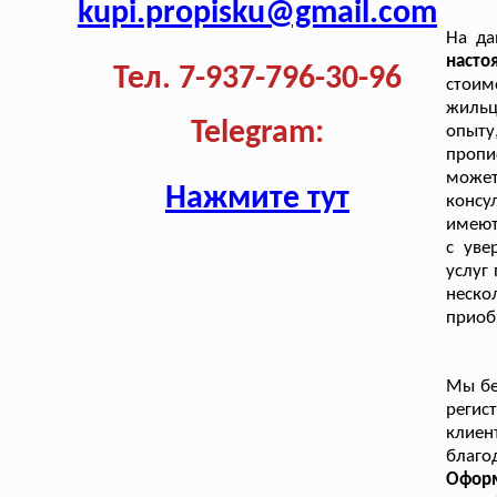
kupi.propisku@gmail.com
На да
наст
Тел. 7-937-796-30-96
стоим
жильц
Telegram:
опыту
пропи
може
Нажмите тут
консу
имеют
с уве
услуг
неско
приоб
Мы бе
регис
клиен
благо
Оформ